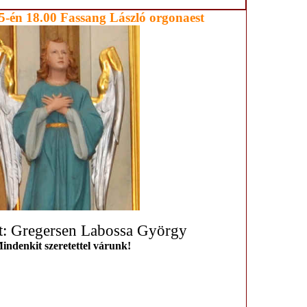
5-én 18.00 Fassang László orgonaest
et: Gregersen Labossa György
indenkit szeretettel várunk!