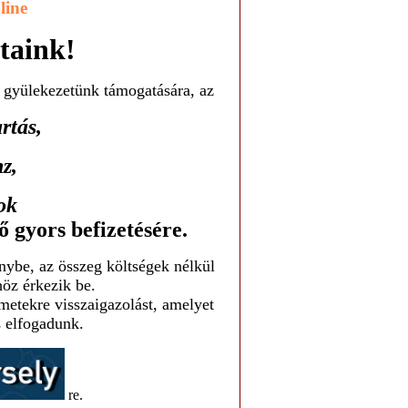
line
taink!
ik gyülekezetünk támogatására, az
artás,
nz,
ok
ő gyors befizetésére.
nybe, az összeg költségek nélkül
höz érkezik be.
metekre visszaigazolást, amelyet
s elfogadunk.
re.