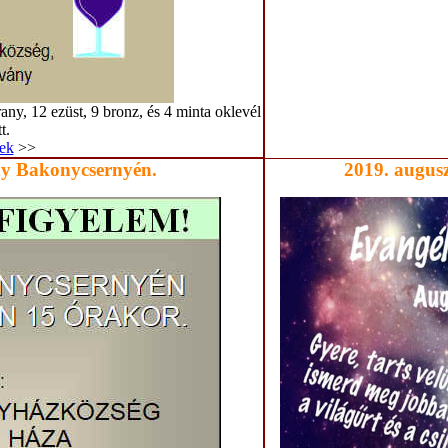
any, 12 ezüst, 9 bronz, és 4 minta oklevél
t.
ek
>>
ny Bakonycsernyén.
2019. augusz