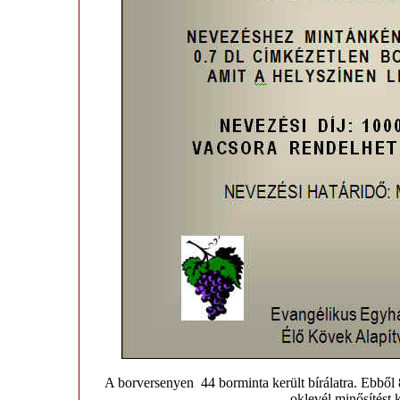
A borversenyen 44 borminta került bírálatra. Ebből 8
oklevél minősítést 