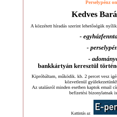
Perselypénz on
Kedves Bará
A közzétett híradás szerint lehetőségük nyíl
- egyházfennt
- perselypé
- adomány
bankkártyán keresztül történ
Kipróbáltam, működik. kb. 2 percet vesz igé
közvetlenül gyülekezetünk
Az utalásról minden esetben kaptok email cí
befizetési bizonylatnak i
Kattintás az