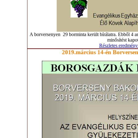
A borversenyen 29 borminta került bírálatra. Ebből 4 ar
minősítést kapot
Részletes eredmény
2019.március 14-én Borverse