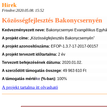
Hírek
Frissítve:
2020.05.08. 15:52
Közösségfejlesztés Bakonycsernyén
Kedvezményezett neve:
Bakonycsernyei Evangélikus Egyh
A projekt címe:
„Közösségfejlesztés Bakonycsernyén"
A projekt azonosítószáma:
EFOP-1.3.7-17-2017-00157
A projekt tervezett időtartalma:
2 év
Tervezett befejezésének dátuma:
2020.01.02.
A szerződött támogatás összege
: 49 963 610 Ft
A támogatás mérté
ke
(%-ban):
100%
A projekt tartalma itt olvasható