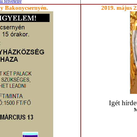
 felvételre
ny Bakonycsernyén.
2019. május 2
Igét hírd
M