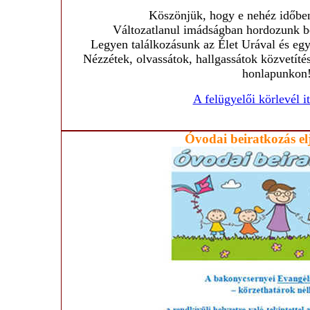
Köszönjük, hogy e nehéz időben
Változatlanul imádságban hordozunk ben
Legyen találkozásunk az Élet Urával és egym
Nézzétek, olvassátok, hallgassátok közvetíté
honlapunkon
A felügyelői körlevél i
Ó
vodai
beiratkozás el