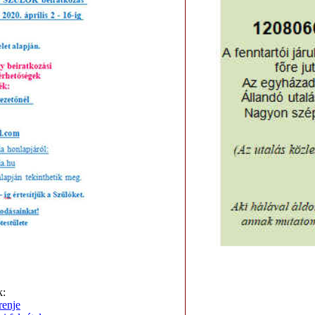
:
renje