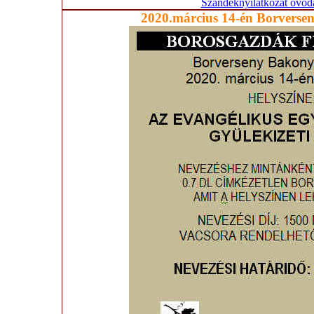
Szándéknyilatkozat ővodai
2020.március 14-én Borverse