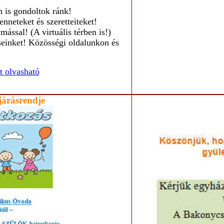
 is gondoltok ránk!
neteket és szeretteiteket!
ással! (A virtuális térben is!)
seinket! Közösségi oldalunkon és
!
tt olvasható
járásrendje