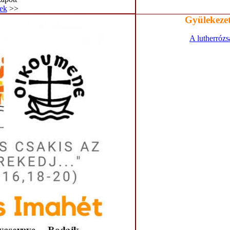
ek
>>
Gyülekezet
A lutherrózs